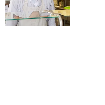
Términos y condiciones
La tasa promocional es por un periodo de
tiempo de 60 días apartir de la activación
de la terminal, posteriormente pasará a
ser del 2.99% + IVA
Promoción válida hasta el 31 de octubre
del 2023 o hasta que se agote el cupo, lo
que ocurra primero