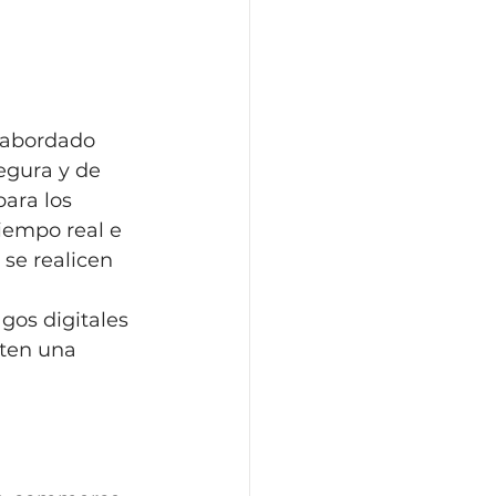
 abordado 
egura y de 
ara los 
iempo real e 
se realicen 
gos digitales 
iten una 