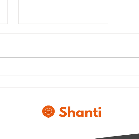
kubo.financiero y Shanti
unen esfuerzos para
apoyar a los pequeños
negocios en México.