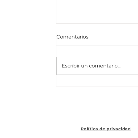
Comentarios
Escribir un comentario...
Checklist para un
Emprendimiento
Saludable: ¿Estás en el
Camino Correcto?
Política de privacidad