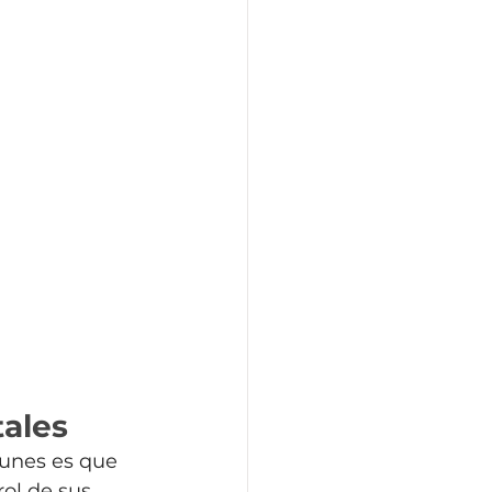
tales
munes es que 
rol de sus 