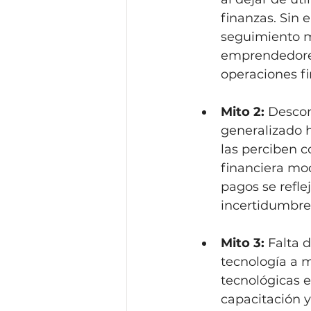
finanzas. Sin 
seguimiento má
emprendedores
operaciones fi
Mito 2:
 Descon
generalizado h
las perciben c
financiera mo
pagos se refle
incertidumbre 
Mito 3:
 Falta 
tecnología a 
tecnológicas 
capacitación y