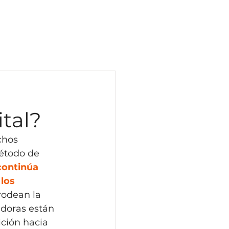
icio
Negocios
Blog
ital?
chos 
étodo de 
continúa 
los 
rodean la 
doras están 
ición hacia 