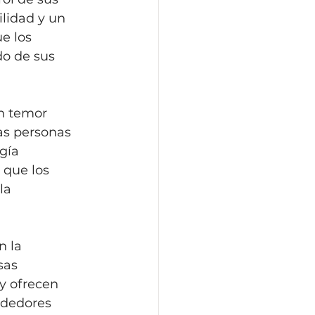
ilidad y un 
e los 
o de sus 
n temor 
as personas 
gía 
 que los 
la 
n la 
sas 
y ofrecen 
ndedores 